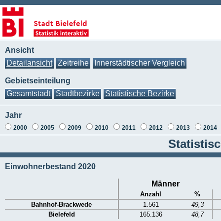
Ansicht
Detailansicht
Zeitreihe
Innerstädtischer Vergleich
Gebietseinteilung
Gesamtstadt
Stadtbezirke
Statistische Bezirke
Jahr
2000
2005
2009
2010
2011
2012
2013
2014
Statisti
Einwohnerbestand 2020
Männer
Anzahl
%
Bahnhof-Brackwede
1.561
49,3
Bielefeld
165.136
48,7