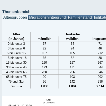
Themenbereich
Altersgruppen
Migrationshintergrund
Familienstand
Indikat
Alter
Deutsche
(in Jahren)
männlich
weiblich
Insgesam
0 bis unter 3
37
34
71
3 bis unter 6
22
24
46
6 bis unter 15
107
105
212
15 bis unter 18
36
52
88
18 bis unter 30
180
187
367
30 bis unter 45
173
171
344
45 bis unter 65
280
266
546
65 bis unter 75
99
103
202
75 und älter
96
142
238
Summe
1.030
1.084
2.114