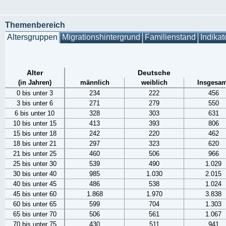
Themenbereich
Altersgruppen
Migrationshintergrund
Familienstand
Indikat
Alter
Deutsche
(in Jahren)
männlich
weiblich
Insgesam
0 bis unter 3
234
222
456
3 bis unter 6
271
279
550
6 bis unter 10
328
303
631
10 bis unter 15
413
393
806
15 bis unter 18
242
220
462
18 bis unter 21
297
323
620
21 bis unter 25
460
506
966
25 bis unter 30
539
490
1.029
30 bis unter 40
985
1.030
2.015
40 bis unter 45
486
538
1.024
45 bis unter 60
1.868
1.970
3.838
60 bis unter 65
599
704
1.303
65 bis unter 70
506
561
1.067
70 bis unter 75
430
511
941