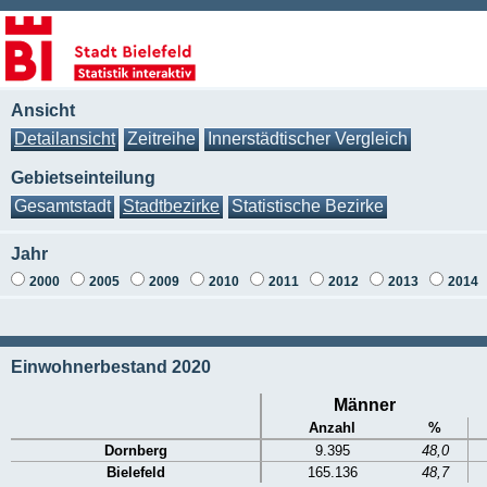
Ansicht
Detailansicht
Zeitreihe
Innerstädtischer Vergleich
Gebietseinteilung
Gesamtstadt
Stadtbezirke
Statistische Bezirke
Jahr
2000
2005
2009
2010
2011
2012
2013
2014
Einwohnerbestand 2020
Männer
Anzahl
%
Dornberg
9.395
48,0
Bielefeld
165.136
48,7