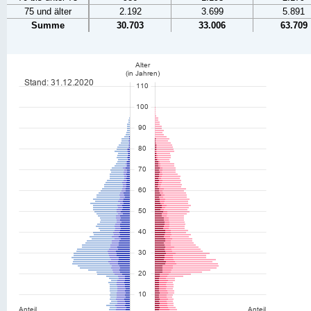
75 und älter
2.192
3.699
5.891
Summe
30.703
33.006
63.709