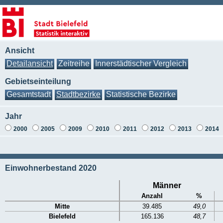
Ansicht
Detailansicht
Zeitreihe
Innerstädtischer Vergleich
Gebietseinteilung
Gesamtstadt
Stadtbezirke
Statistische Bezirke
Jahr
2000
2005
2009
2010
2011
2012
2013
2014
Einwohnerbestand 2020
Männer
Anzahl
%
Mitte
39.485
49,0
Bielefeld
165.136
48,7