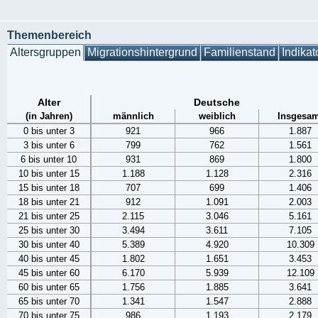
Themenbereich
Altersgruppen
Migrationshintergrund
Familienstand
Indikat
Alter
Deutsche
(in Jahren)
männlich
weiblich
Insgesam
0 bis unter 3
921
966
1.887
3 bis unter 6
799
762
1.561
6 bis unter 10
931
869
1.800
10 bis unter 15
1.188
1.128
2.316
15 bis unter 18
707
699
1.406
18 bis unter 21
912
1.091
2.003
21 bis unter 25
2.115
3.046
5.161
25 bis unter 30
3.494
3.611
7.105
30 bis unter 40
5.389
4.920
10.309
40 bis unter 45
1.802
1.651
3.453
45 bis unter 60
6.170
5.939
12.109
60 bis unter 65
1.756
1.885
3.641
65 bis unter 70
1.341
1.547
2.888
70 bis unter 75
986
1.193
2.179