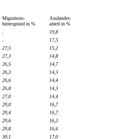
Migrations-
Ausländer-
hintergrund in %
anteil in %
.
19,8
.
17,5
27,5
15,2
27,3
14,8
26,5
14,7
26,3
14,3
26,6
14,4
26,8
14,3
27,0
14,4
29,0
16,7
29,4
16,7
29,6
16,3
29,8
16,6
30,1
17,0