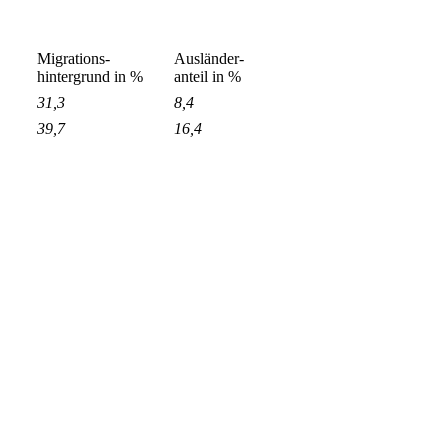
Migrations-
Ausländer-
hintergrund in %
anteil in %
31,3
8,4
39,7
16,4