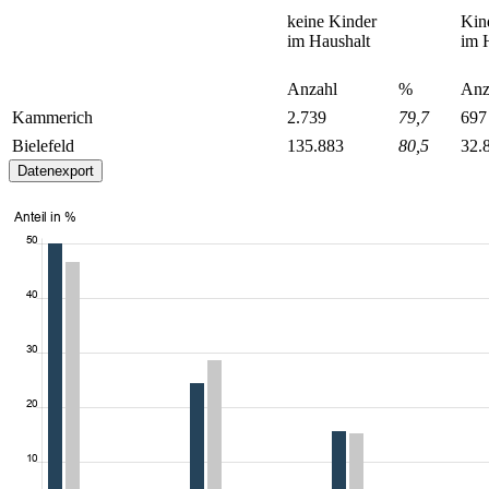
keine Kinder
Kin
im Haushalt
im 
Anzahl
%
Anz
Kammerich
2.739
79,7
697
Bielefeld
135.883
80,5
32.