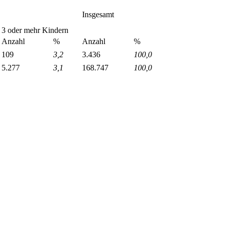
Insgesamt
3 oder mehr Kindern
Anzahl
%
Anzahl
%
109
3,2
3.436
100,0
5.277
3,1
168.747
100,0