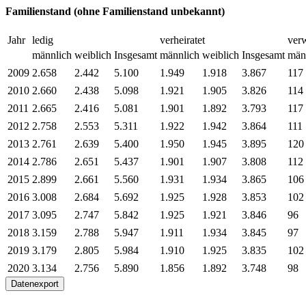
Familienstand (ohne Familienstand unbekannt)
Jahr
ledig
verheiratet
ver
männlich
weiblich
Insgesamt
männlich
weiblich
Insgesamt
män
2009
2.658
2.442
5.100
1.949
1.918
3.867
117
2010
2.660
2.438
5.098
1.921
1.905
3.826
114
2011
2.665
2.416
5.081
1.901
1.892
3.793
117
2012
2.758
2.553
5.311
1.922
1.942
3.864
111
2013
2.761
2.639
5.400
1.950
1.945
3.895
120
2014
2.786
2.651
5.437
1.901
1.907
3.808
112
2015
2.899
2.661
5.560
1.931
1.934
3.865
106
2016
3.008
2.684
5.692
1.925
1.928
3.853
102
2017
3.095
2.747
5.842
1.925
1.921
3.846
96
2018
3.159
2.788
5.947
1.911
1.934
3.845
97
2019
3.179
2.805
5.984
1.910
1.925
3.835
102
2020
3.134
2.756
5.890
1.856
1.892
3.748
98