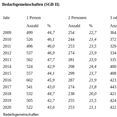
Bedarfsgemeinschaften (SGB II)
Jahr
1 Person
2 Personen
3 o
Anzahl
%
Anzahl
%
Anz
2009
499
44,7
254
22,7
364
2010
526
46,1
244
21,4
372
2011
496
46,0
253
23,5
329
2012
537
46,9
274
23,9
334
2013
562
47,7
281
23,9
335
2014
524
42,9
298
24,4
400
2015
557
44,1
299
23,7
408
2016
602
45,9
287
21,9
423
2017
541
43,0
274
21,8
443
2018
532
44,7
238
20,0
421
2019
505
42,7
255
21,5
424
2020
522
43,6
253
21,1
422