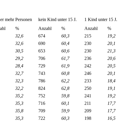
der mehr Personen
kein Kind unter 15 J.
1 Kind unter 15 J.
ahl
%
Anzahl
%
Anzahl
%
32,6
674
60,3
215
19,2
32,6
690
60,4
230
20,1
30,5
653
60,6
230
21,3
29,2
706
61,7
236
20,6
28,4
729
61,9
242
20,5
32,7
743
60,8
246
20,1
32,3
786
62,2
233
18,4
32,2
824
62,8
250
19,1
35,2
752
59,8
241
19,2
35,3
716
60,1
211
17,7
35,8
709
59,9
209
17,7
35,3
722
60,3
198
16,5