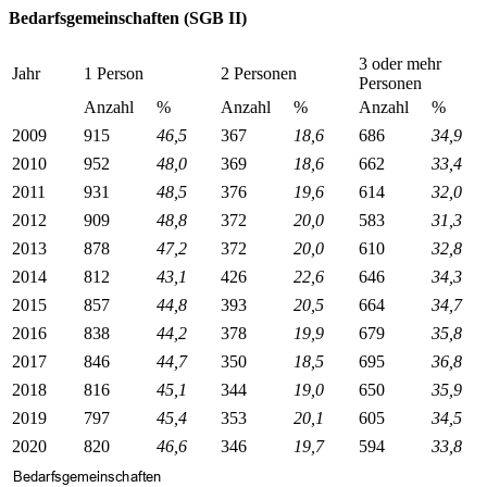
Bedarfsgemeinschaften (SGB II)
3 oder mehr
Jahr
1 Person
2 Personen
Personen
Anzahl
%
Anzahl
%
Anzahl
%
2009
915
46,5
367
18,6
686
34,9
2010
952
48,0
369
18,6
662
33,4
2011
931
48,5
376
19,6
614
32,0
2012
909
48,8
372
20,0
583
31,3
2013
878
47,2
372
20,0
610
32,8
2014
812
43,1
426
22,6
646
34,3
2015
857
44,8
393
20,5
664
34,7
2016
838
44,2
378
19,9
679
35,8
2017
846
44,7
350
18,5
695
36,8
2018
816
45,1
344
19,0
650
35,9
2019
797
45,4
353
20,1
605
34,5
2020
820
46,6
346
19,7
594
33,8