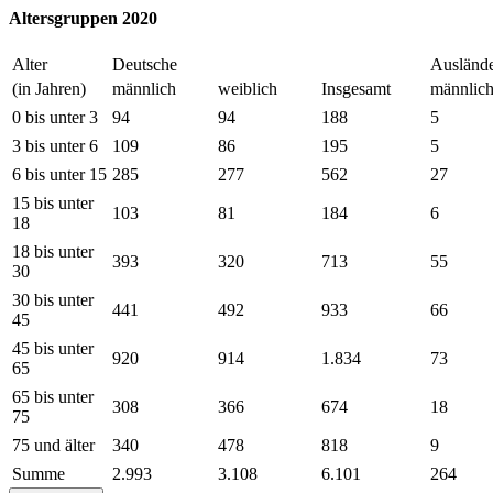
Altersgruppen 2020
Alter
Deutsche
Ausländ
(in Jahren)
männlich
weiblich
Insgesamt
männlic
0 bis unter 3
94
94
188
5
3 bis unter 6
109
86
195
5
6 bis unter 15
285
277
562
27
15 bis unter
103
81
184
6
18
18 bis unter
393
320
713
55
30
30 bis unter
441
492
933
66
45
45 bis unter
920
914
1.834
73
65
65 bis unter
308
366
674
18
75
75 und älter
340
478
818
9
Summe
2.993
3.108
6.101
264