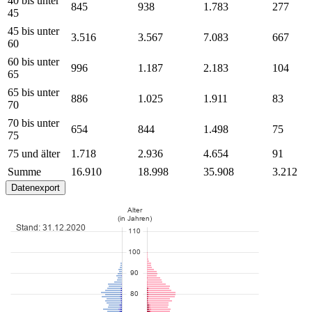
40 bis unter
845
938
1.783
277
45
45 bis unter
3.516
3.567
7.083
667
60
60 bis unter
996
1.187
2.183
104
65
65 bis unter
886
1.025
1.911
83
70
70 bis unter
654
844
1.498
75
75
75 und älter
1.718
2.936
4.654
91
Summe
16.910
18.998
35.908
3.212