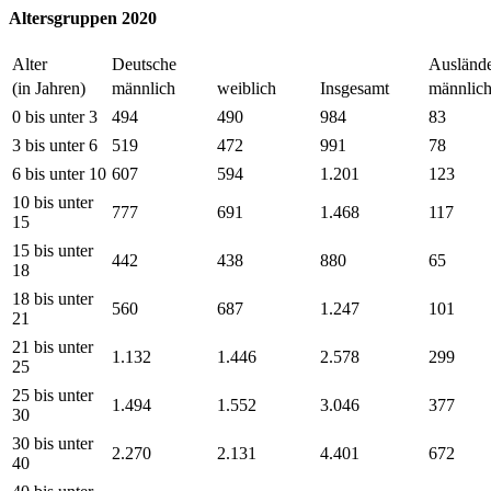
Altersgruppen 2020
Alter
Deutsche
Ausländ
(in Jahren)
männlich
weiblich
Insgesamt
männlic
0 bis unter 3
494
490
984
83
3 bis unter 6
519
472
991
78
6 bis unter 10
607
594
1.201
123
10 bis unter
777
691
1.468
117
15
15 bis unter
442
438
880
65
18
18 bis unter
560
687
1.247
101
21
21 bis unter
1.132
1.446
2.578
299
25
25 bis unter
1.494
1.552
3.046
377
30
30 bis unter
2.270
2.131
4.401
672
40